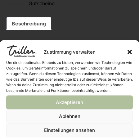
Kategorie:
Gutscheine
Beschreibung
Beschreibung
Zustimmung verwalten
Ab sofort kann jeder am Wochenende im Hotel am
Um dir ein optimales Erlebnis zu bieten, verwenden wir Technologien wie
Triller frühstücken – auch ohne Hotelübernachtung.
Cookies, um Geräteinformationen zu speichern und/oder darauf
zuzugreifen. Wenn du diesen Technologien zustimmst, können wir Daten
Jeden Samstag und Sonntag öffnen wir unsere Türen für
wie das Surfverhalten oder eindeutige IDs auf dieser Website verarbeiten.
Wenn du deine Zustimmung nicht erteilst oder zurückziehst, können
alle Frühstücksliebhaber – ganz gleich, ob Hotelgast
bestimmte Merkmale und Funktionen beeinträchtigt werden.
oder Besucher von außerhalb. Freuen Sie sich auf eine
vielfältige Auswahl an frischen Köstlichkeiten,
Akzeptieren
aromatischem Kaffee und einer gemütlichen
Atmosphäre.
Ablehnen
Einstellungen ansehen
Ähnliche Produkte