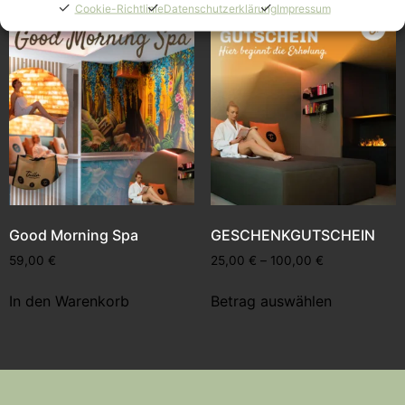
Cookie-Richtlinie
Datenschutzerklärung
Impressum
Good Morning Spa​
GESCHENKGUTSCHEIN
59,00
€
25,00
€
–
100,00
€
In den Warenkorb
Betrag auswählen